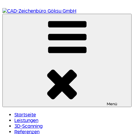
Zum
Inhalt
springen
CAD-Zeichenbüro Göksu GmbH
Ihr Dienstleister im Bereich der Technischen
Gebäudeausrüstung
Menü
Startseite
Leistungen
3D-Scanning
Referenzen