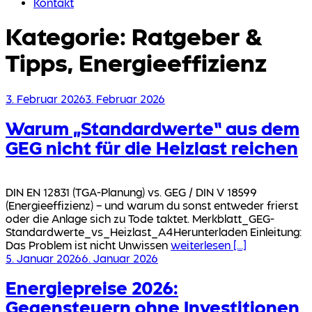
Kontakt
Kategorie:
Ratgeber &
Tipps, Energieeffizienz
Veröffentlicht
3. Februar 2026
3. Februar 2026
am
Warum „Standardwerte“ aus dem
GEG nicht für die Heizlast reichen
DIN EN 12831 (TGA-Planung) vs. GEG / DIN V 18599
(Energieeffizienz) – und warum du sonst entweder frierst
oder die Anlage sich zu Tode taktet. Merkblatt_GEG-
Standardwerte_vs_Heizlast_A4Herunterladen Einleitung:
Das Problem ist nicht Unwissen
weiterlesen [...]
Veröffentlicht
5. Januar 2026
6. Januar 2026
am
Energiepreise 2026:
Gegensteuern ohne Investitionen