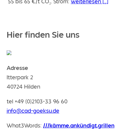
55 bis 65 €/t CO₂. Strom:
weiterlesen [...]
Hier finden Sie uns
Adresse
Itterpark 2
40724 Hilden
tel +49 (0)2103-33 96 60
info@cad-goeksu.de
What3Words:
///kämme.ankündigt.grillen