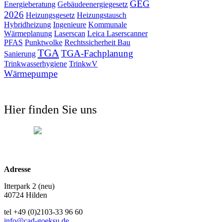
GEG
Energieberatung
Gebäudeenergiegesetz
2026
Heizungsgesetz
Heizungstausch
Hybridheizung
Ingenieure
Kommunale
Wärmeplanung
Laserscan
Leica Laserscanner
PFAS
Punktwolke
Rechtssicherheit Bau
TGA
TGA-Fachplanung
Sanierung
Trinkwasserhygiene
TrinkwV
Wärmepumpe
Hier finden Sie uns
Adresse
Itterpark 2 (neu)
40724 Hilden
tel +49 (0)2103-33 96 60
info@cad-goeksu.de