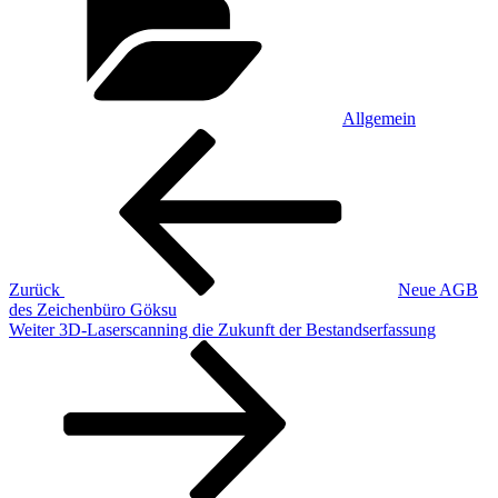
Allgemein
Beitragsnavigation
Vorheriger
Beitrag
Zurück
Neue AGB
des Zeichenbüro Göksu
Nächster
Weiter
3D-Laserscanning die Zukunft der Bestandserfassung
Beitrag