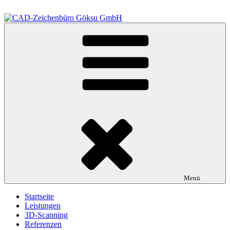
Zum
Inhalt
springen
CAD-Zeichenbüro Göksu GmbH
Ihr Dienstleister im Bereich der Technischen Gebäudeausrüstung
Menü
Startseite
Leistungen
3D-Scanning
Referenzen